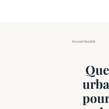
Accueil
›
Société
Quel
urba
pour