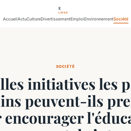
Accueil
Actu
Culture
Divertissement
Emploi
Environnement
Société
SOCIÉTÉ
les initiatives les 
ins peuvent-ils pr
 encourager l'éduc