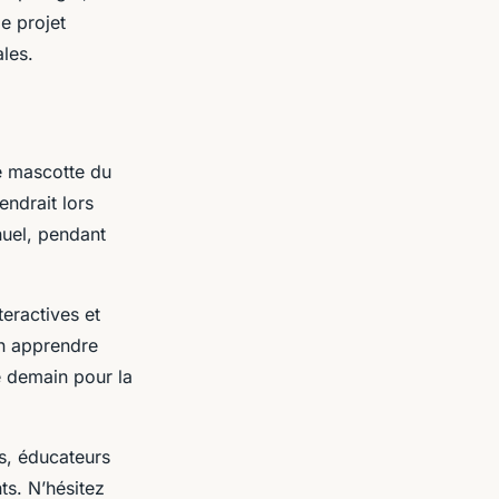
e projet
ales.
ne mascotte du
endrait lors
nuel, pendant
teractives et
en apprendre
e demain pour la
ns, éducateurs
ts. N’hésitez