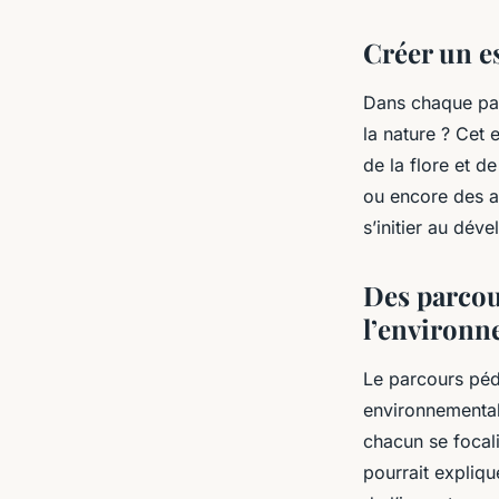
Créer un es
Dans chaque par
la nature ? Cet 
de la flore et d
ou encore des at
s’initier au dév
Des parcou
l’environ
Le parcours péda
environnementale
chacun se focal
pourrait explique