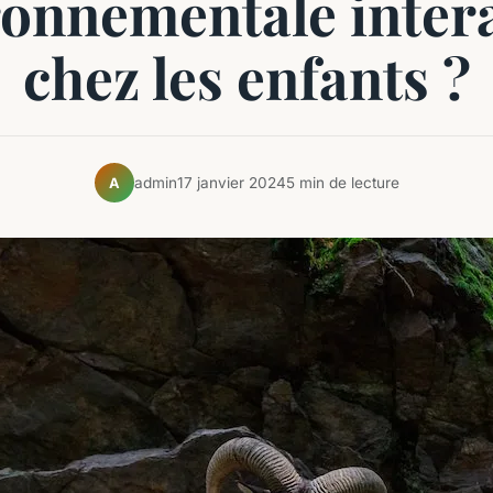
ronnementale intera
chez les enfants ?
admin
17 janvier 2024
5 min de lecture
A