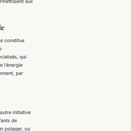
rmettraient aux
le
ns constitue
e
ialisés, qui
 l’énergie
ennent, par
tre initiative
fants de
un potager, ou