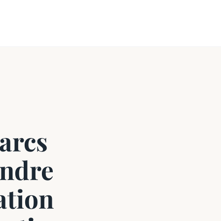
parcs
endre
ation