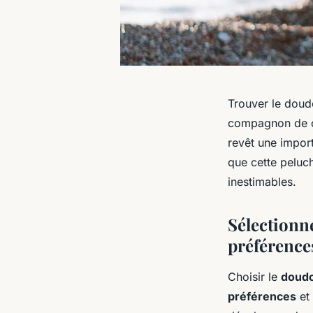
Trouver le doudo
compagnon de ch
revêt une import
que cette peluch
inestimables.
Sélectionne
préférence
Choisir le
doud
préférences
et