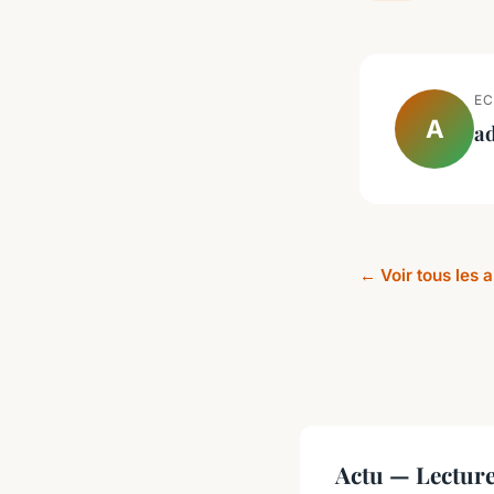
EC
A
a
← Voir tous les a
Actu — Lectur