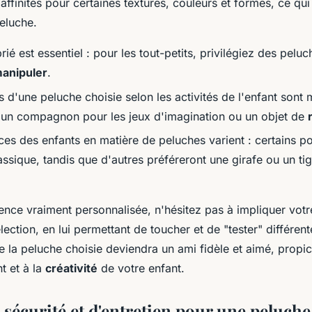
ffinités pour certaines textures, couleurs et formes, ce qui
eluche.
ié est essentiel : pour les tout-petits, privilégiez des pelu
manipuler
.
 d'une peluche choisie selon les activités de l'enfant sont mu
 un compagnon pour les jeux d'imagination ou un objet de
ces des enfants en matière de peluches varient : certains p
ssique, tandis que d'autres préféreront une girafe ou un ti
ence vraiment personnalisée, n'hésitez pas à impliquer votr
ection, en lui permettant de toucher et de "tester" différen
e la peluche choisie deviendra un ami fidèle et aimé, propi
t et à la
créativité
de votre enfant.
 sécurité et d'entretien pour une peluche