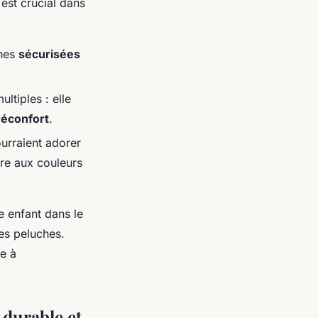
 est crucial dans
ches
sécurisées
ltiples : elle
réconfort
.
ourraient adorer
gre aux couleurs
e enfant dans le
tes peluches.
ce à
 durable et