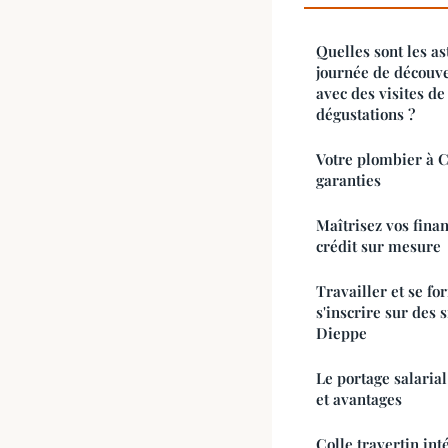
Quelles sont les a
journée de découve
avec des visites d
dégustations ?
Votre plombier à Ce
garanties
Maîtrisez vos fina
crédit sur mesure
Travailler et se former : les ava
s'inscrire sur des 
Dieppe
Le portage salarial
et avantages
Colle travertin int