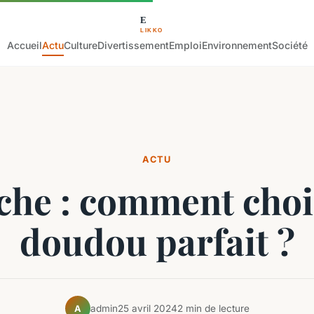
Accueil
Actu
Culture
Divertissement
Emploi
Environnement
Société
ACTU
che : comment chois
doudou parfait ?
admin
25 avril 2024
2 min de lecture
A