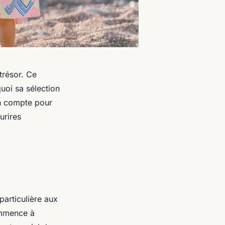
trésor. Ce
uoi sa sélection
en compte pour
urires
particulière aux
ommence à