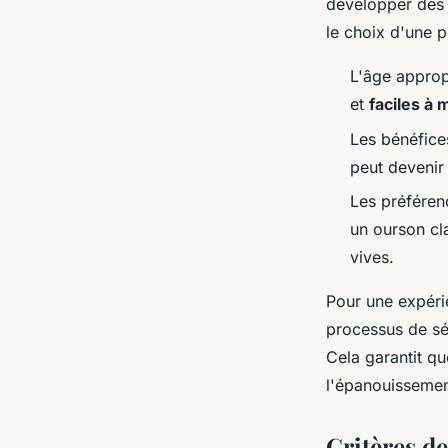
développer des a
le choix d'une p
L'âge appropr
et
faciles à 
Les bénéfices
peut devenir
Les préféren
un ourson cla
vives.
Pour une expéri
processus de sél
Cela garantit qu
l'épanouissemen
Critères de