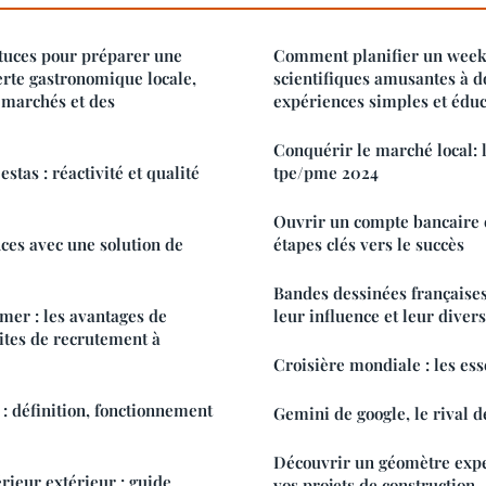
stuces pour préparer une
Comment planifier un week-
rte gastronomique locale,
scientifiques amusantes à d
e marchés et des
expériences simples et éduc
Conquérir le marché local: 
stas : réactivité et qualité
tpe/pme 2024
Ouvrir un compte bancaire e
nces avec une solution de
étapes clés vers le succès
Bandes dessinées françaises 
ntages de
leur influence et leur divers
sites de recrutement à
Croisière mondiale : les ess
 : définition, fonctionnement
Gemini de google, le rival d
Découvrir un géomètre expe
érieur extérieur : guide
vos projets de construction