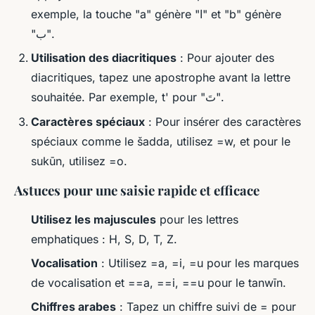
exemple, la touche "a" génère "ا" et "b" génère
"ب".
Utilisation des diacritiques
: Pour ajouter des
diacritiques, tapez une apostrophe avant la lettre
souhaitée. Par exemple, t' pour "تَ".
Caractères spéciaux
: Pour insérer des caractères
spéciaux comme le šadda, utilisez =w, et pour le
sukūn, utilisez =o.
Astuces pour une saisie rapide et efficace
Utilisez les majuscules
pour les lettres
emphatiques : H, S, D, T, Z.
Vocalisation
: Utilisez =a, =i, =u pour les marques
de vocalisation et ==a, ==i, ==u pour le tanwīn.
Chiffres arabes
: Tapez un chiffre suivi de = pour