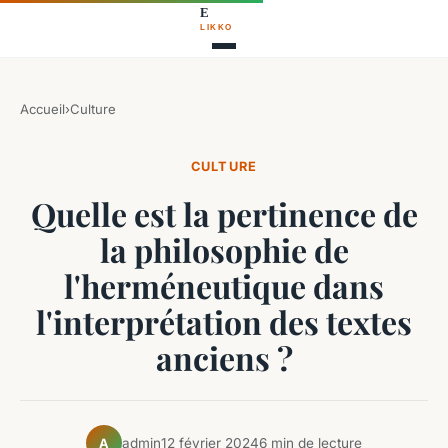
Accueil
›
Culture
CULTURE
Quelle est la pertinence de
la philosophie de
l'herméneutique dans
l'interprétation des textes
anciens ?
admin
12 février 2024
6 min de lecture
A