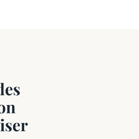
 des
ion
iser