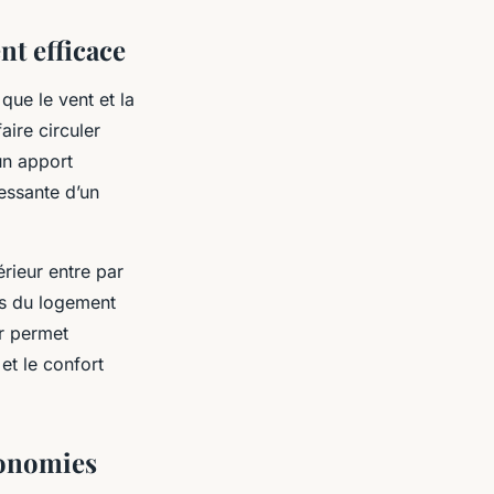
nt efficace
 que le vent et la
aire circuler
un apport
ressante d’un
térieur entre par
es du logement
ir permet
 et le confort
économies