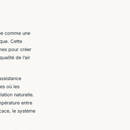
gée comme une
ique
. Cette
èmes pour créer
ualité de l’air
assistance
es où les
ation naturelle.
mpérature entre
ficace, le système