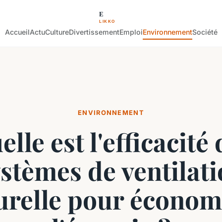
Accueil
Actu
Culture
Divertissement
Emploi
Environnement
Société
ENVIRONNEMENT
lle est l'efficacité
stèmes de ventilat
urelle pour économ