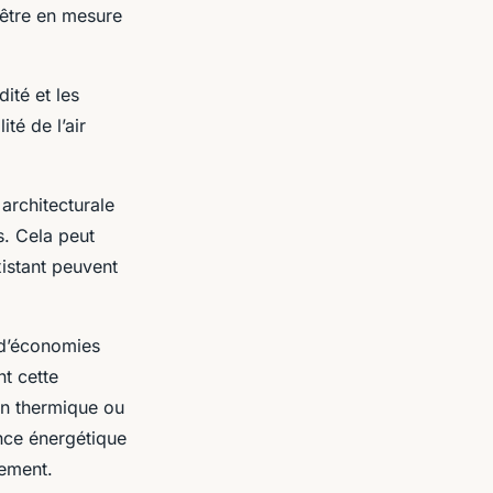
s être en mesure
dité et les
té de l’air
 architecturale
. Cela peut
xistant peuvent
e d’économies
t cette
ion thermique ou
ance énergétique
nement.