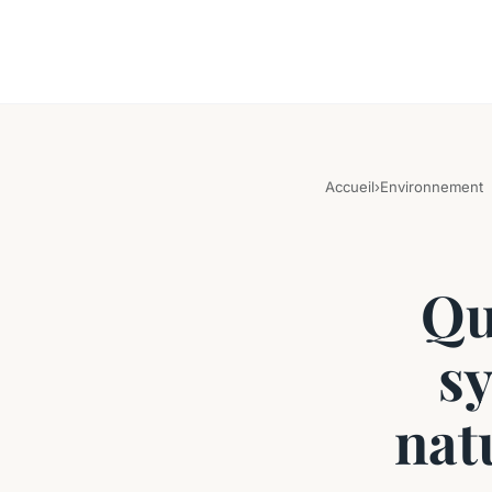
Accueil
›
Environnement
Que
sy
nat