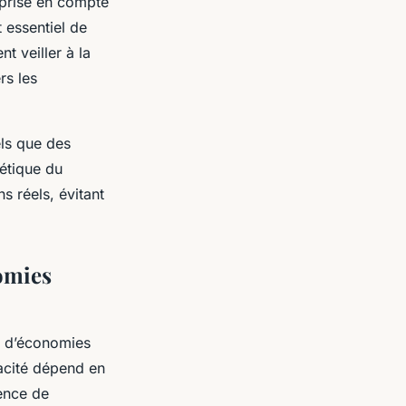
 prise en compte
 essentiel de
t veiller à la
rs les
tels que des
gétique du
s réels, évitant
nomies
s d’économies
cacité dépend en
rence de