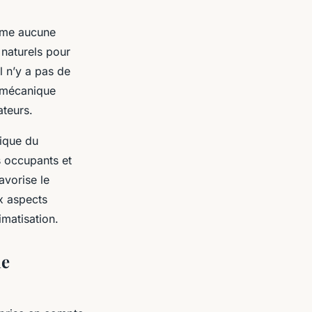
omme aucune
 naturels pour
il n’y a pas de
n mécanique
ateurs.
mique du
s occupants et
avorise le
ux aspects
imatisation.
ne